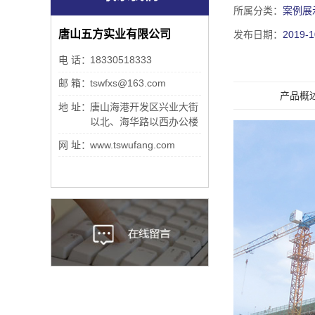
所属分类：
案例展
唐山五方实业有限公司
发布日期：
2019-1
电 话：
18330518333
邮 箱：
tswfxs@163.com
产品概
地 址：
唐山海港开发区兴业大街
以北、海华路以西办公楼
网 址：
www.tswufang.com