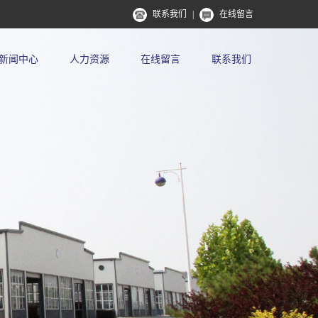
联系我们
|
在线留言
新闻中心
人力资源
在线留言
联系我们