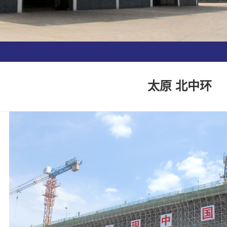
太原 北中环